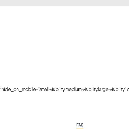
FRESH OFFERS IN YOUR INBOX
Weekly Newslette
de_on_mobile=”small-visibility,medium-visibility,large-visibility” cl
FAQ