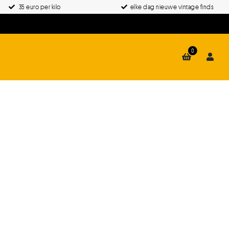
35 euro per kilo
elke dag nieuwe vintage finds
0