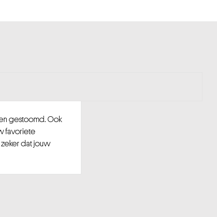
d en gestoomd. Ook
w favoriete
 zeker dat jouw