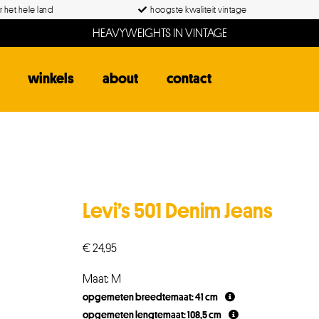
 het hele land
hoogste kwaliteit vintage
HEAVYWEIGHTS IN VINTAGE
winkels
about
contact
Levi’s 501 Denim Jeans
€
24,95
Maat: M
opgemeten breedtemaat: 41 cm
opgemeten lengtemaat: 108,5 cm