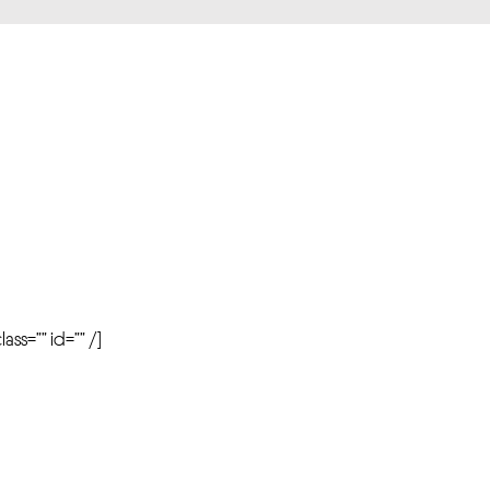
r
ass=”” id=”” /]