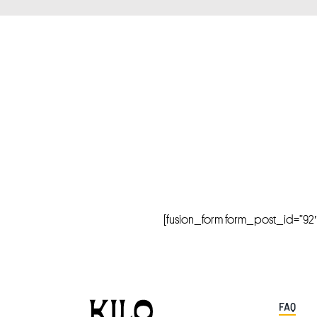
[fusion_form form_post_id=”92″ hi
FAQ