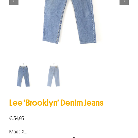


Lee ‘Brooklyn’ Denim Jeans
€
34,95
Maat: XL