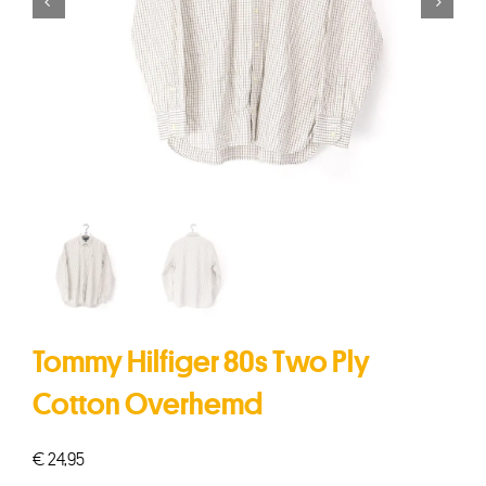


Tommy Hilfiger 80s Two Ply
Cotton Overhemd
€
24,95