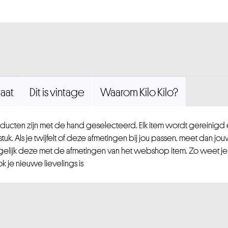
aat
Dit is vintage
Waarom Kilo Kilo?
ucten zijn met de hand geselecteerd. Elk item wordt gereinig
uk. Als je twijfelt of deze afmetingen bij jou passen, meet dan jou
gelijk deze met de afmetingen van het webshop item. Zo weet je
 je nieuwe lievelings is