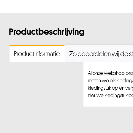
Productbeschrijving
Productinformatie
Zo beoordelen wij de st
Al onze webshop prod
meten we elk kledingst
kledingstuk op en ver
nieuwe kledingstuk ook