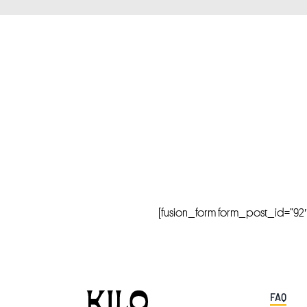
[fusion_form form_post_id=”92″ hi
FAQ