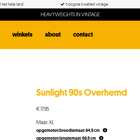
 het hele land
hoogste kwaliteit vintage
HEAVYWEIGHTS IN VINTAGE
winkels
about
contact
Sunlight 90s Overhemd
€
17,95
Maat: XL
opgemeten breedtemaat: 64,5 cm
opgemeten lengtemaat: 69,5 cm