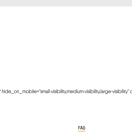
FRESH OFFERS IN YOUR INBOX
Weekly Newslette
de_on_mobile=”small-visibility,medium-visibility,large-visibility” cl
FAQ