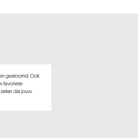
d en gestoomd. Ook
w favoriete
 zeker dat jouw