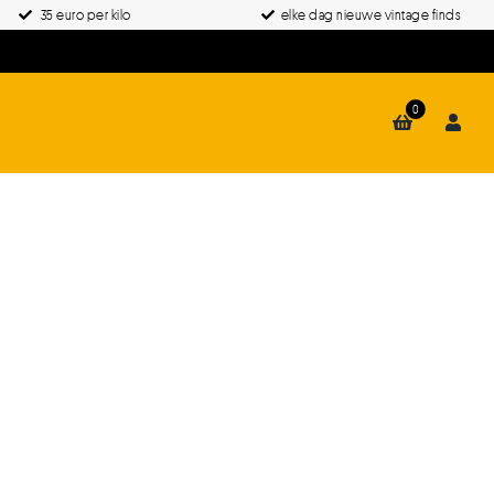
35 euro per kilo
elke dag nieuwe vintage finds
0