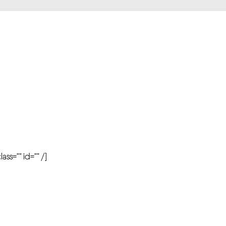
r
ass=”” id=”” /]