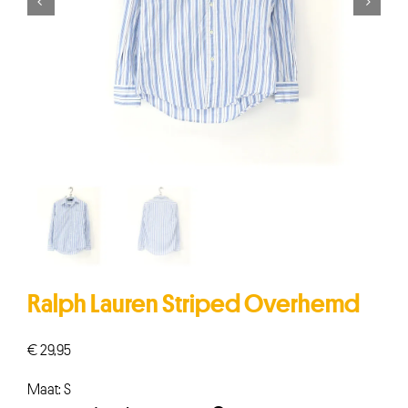


Ralph Lauren Striped Overhemd
€
29,95
Maat: S