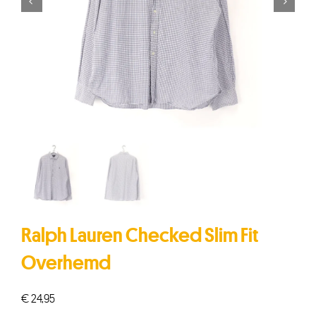


Ralph Lauren Checked Slim Fit
Overhemd
€
24,95