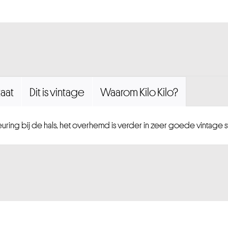
aat
Dit is vintage
Waarom Kilo Kilo?
euring bij de hals, het overhemd is verder in zeer goede vintage st