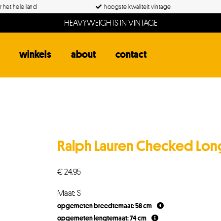
 het hele land
hoogste kwaliteit vintage
HEAVYWEIGHTS IN VINTAGE
winkels
about
contact
Ralph Lauren Checked Long
€
24,95
Maat: S
opgemeten breedtemaat: 58 cm
opgemeten lengtemaat: 74 cm