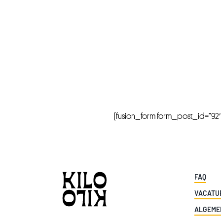
[fusion_form form_post_id=”92″ hi
FAQ
VACATU
ALGEME