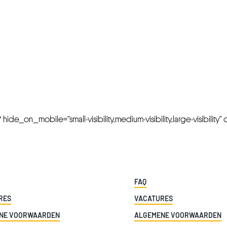
FRESH OFFERS IN YOUR INBOX
Weekly Newslette
de_on_mobile=”small-visibility,medium-visibility,large-visibility” cl
FAQ
RES
VACATURES
NE VOORWAARDEN
ALGEMENE VOORWAARDEN