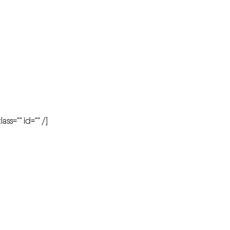
r
ass=”” id=”” /]