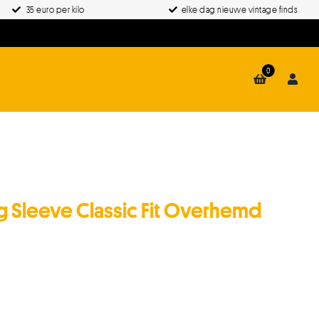
35 euro per kilo
elke dag nieuwe vintage finds
0
 Sleeve Classic Fit Overhemd