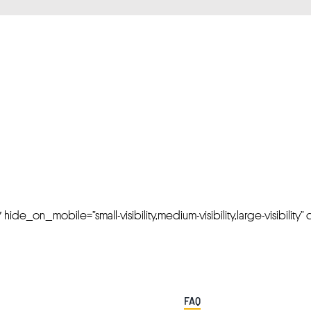
FRESH OFFERS IN YOUR INBOX
Weekly Newslette
de_on_mobile=”small-visibility,medium-visibility,large-visibility” cl
FAQ