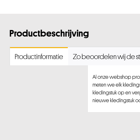
Productbeschrijving
Productinformatie
Zo beoordelen wij de st
Al onze webshop prod
meten we elk kledingst
kledingstuk op en ver
nieuwe kledingstuk ook