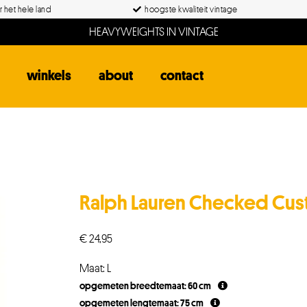
 het hele land
hoogste kwaliteit vintage
HEAVYWEIGHTS IN VINTAGE
winkels
about
contact
Ralph Lauren Checked Cus
€
24,95
Maat: L
opgemeten breedtemaat: 60 cm
opgemeten lengtemaat: 75 cm