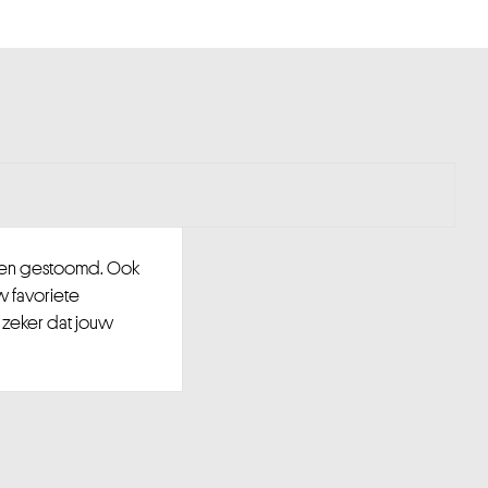
d en gestoomd. Ook
w favoriete
 zeker dat jouw