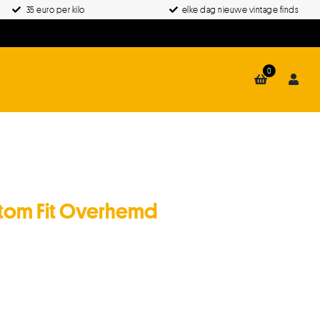
35 euro per kilo
elke dag nieuwe vintage finds
0
tom Fit Overhemd