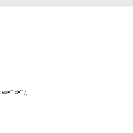
r
ass=”” id=”” /]