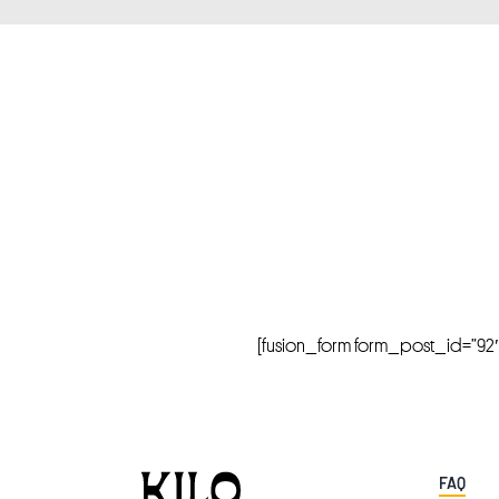
[fusion_form form_post_id=”92″ hi
FAQ