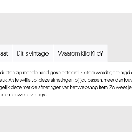
aat
Dit is vintage
Waarom Kilo Kilo?
ucten zijn met de hand geselecteerd. Elk item wordt gereinig
uk. Als je twijfelt of deze afmetingen bij jou passen, meet dan jou
gelijk deze met de afmetingen van het webshop item. Zo weet je
 je nieuwe lievelings is