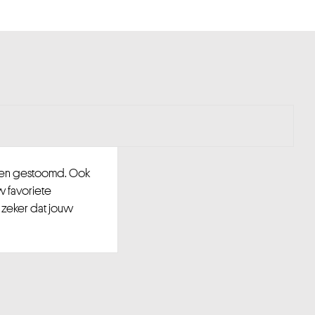
d en gestoomd. Ook
w favoriete
 zeker dat jouw