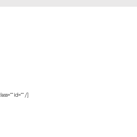
r
ass=”” id=”” /]