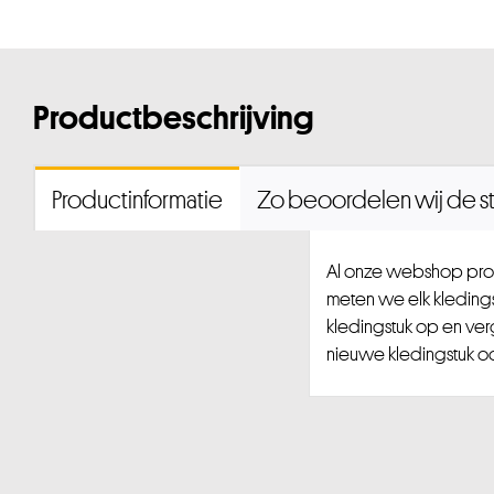
Productbeschrijving
Productinformatie
Zo beoordelen wij de st
Al onze webshop prod
meten we elk kledingst
kledingstuk op en ver
nieuwe kledingstuk ook