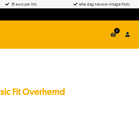
35 euro per kilo
elke dag nieuwe vintage finds
0
sic Fit Overhemd