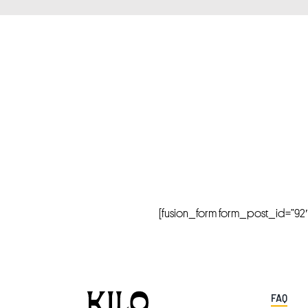
[fusion_form form_post_id=”92″ hi
FAQ