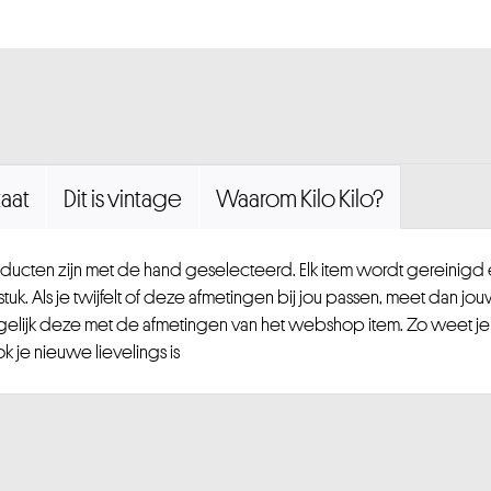
aat
Dit is vintage
Waarom Kilo Kilo?
ucten zijn met de hand geselecteerd. Elk item wordt gereinig
uk. Als je twijfelt of deze afmetingen bij jou passen, meet dan jou
gelijk deze met de afmetingen van het webshop item. Zo weet je
 je nieuwe lievelings is