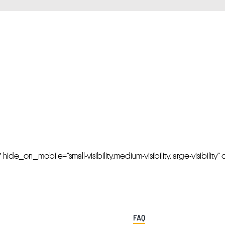
FRESH OFFERS IN YOUR INBOX
Weekly Newslette
de_on_mobile=”small-visibility,medium-visibility,large-visibility” cl
FAQ