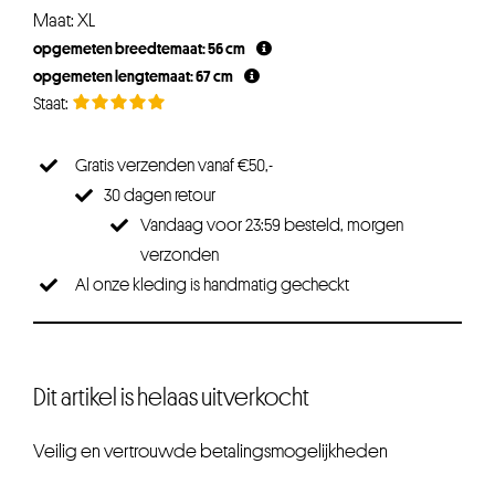
prijs
prijs
Maat: XL
was:
is:
opgemeten breedtemaat: 56 cm
€24,95.
€22,45.
opgemeten lengtemaat: 67 cm
Gratis verzenden vanaf €50,-
30 dagen retour
Vandaag voor 23:59 besteld, morgen
verzonden
Al onze kleding is handmatig gecheckt
Dit artikel is helaas uitverkocht
Veilig en vertrouwde betalingsmogelijkheden