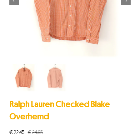


Ralph Lauren Checked Blake
Overhemd
€
22,45
€
24,95
Oorspronkelijke
Huidige