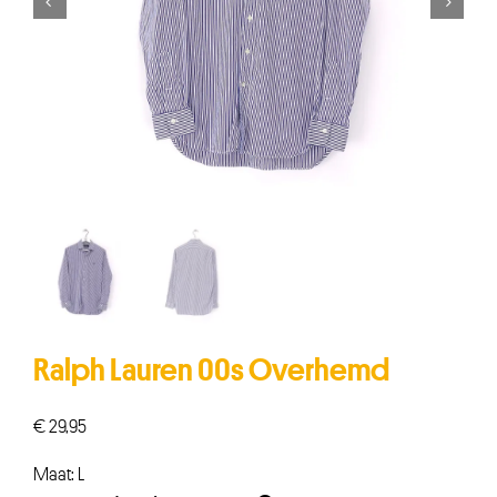


Ralph Lauren 00s Overhemd
€
29,95
Maat: L