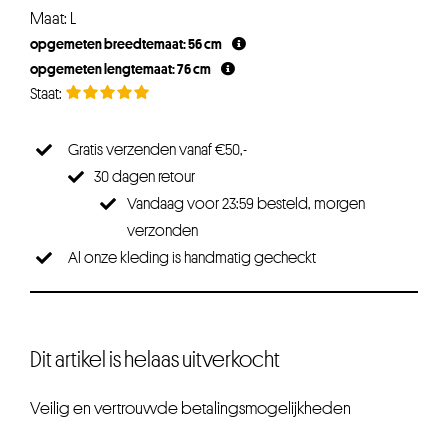
prijs
prijs
Maat: L
was:
is:
opgemeten breedtemaat: 56 cm
€34,95.
€26,21.
opgemeten lengtemaat: 76 cm
Gratis verzenden vanaf €50,-
30 dagen retour
Vandaag voor 23:59 besteld, morgen
verzonden
Al onze kleding is handmatig gecheckt
Dit artikel is helaas uitverkocht
Veilig en vertrouwde betalingsmogelijkheden