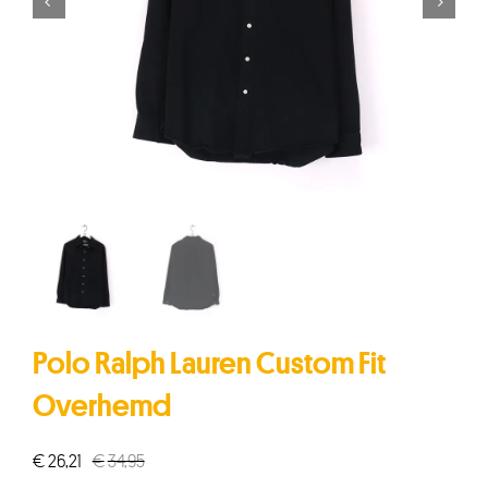


Polo Ralph Lauren Custom Fit
Overhemd
€
26,21
€
34,95
Oorspronkelijke
Huidige