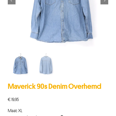


Maverick 90s Denim Overhemd
€
19,95
Maat: XL