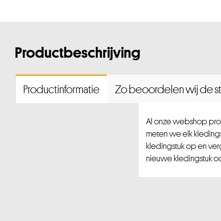
Productbeschrijving
Productinformatie
Zo beoordelen wij de st
Al onze webshop prod
meten we elk kledingst
kledingstuk op en ver
nieuwe kledingstuk ook