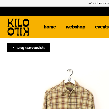
Ga
winkels door
naar
inhoud
home
webshop
events
terug naar overzicht