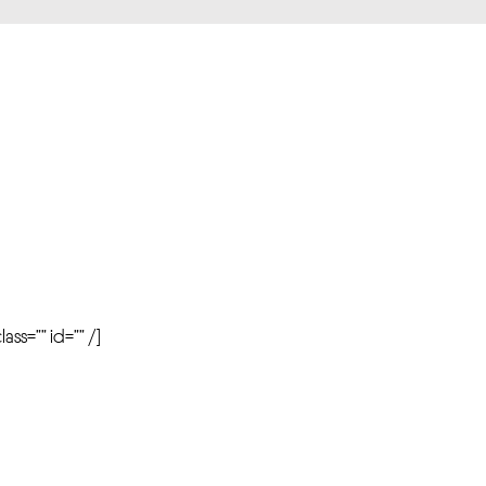
r
ass=”” id=”” /]