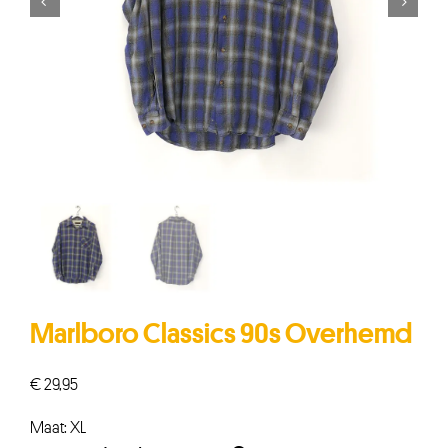


Marlboro Classics 90s Overhemd
€
29,95
Maat: XL