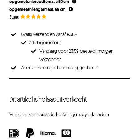
opgemeten breedtemaat: 50 cm
€34,95.
€31,45.
opgemeten lengtemaat: 68 cm
Gratis verzenden vanaf €50,-
30 dagen retour
Vandaag voor 23:59 besteld, morgen
verzonden
Al onze kleding is handmatig gecheckt
Dit artikel is helaas uitverkocht
Veilig en vertrouwde betalingsmogelijkheden