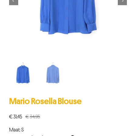


Mario Rosella Blouse
€
31,45
€
34,95
Oorspronkelijke
Huidige
prijs
prijs
Maat: S
was:
is: