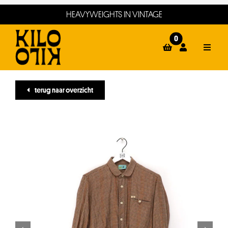
Ga
HEAVYWEIGHTS IN VINTAGE
naar
inhoud
0
Toggle
Naviga
home
terug naar overzicht
webshop
events
winkels
about
contact