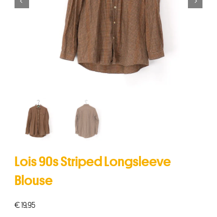


Lois 90s Striped Longsleeve
Blouse
€
19,95