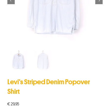


Levi’s Striped Denim Popover
Shirt
€
29,95