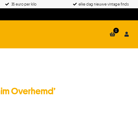
35 euro per kilo
elke dag nieuwe vintage finds
0
enim Overhemd’