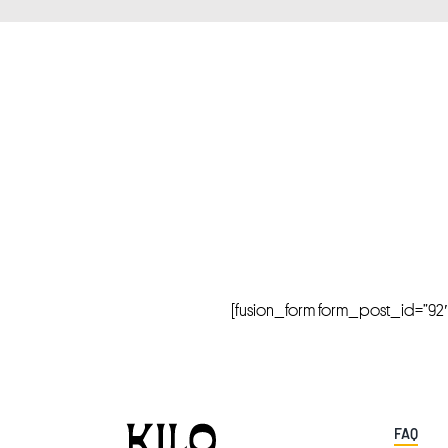
[fusion_form form_post_id=”92″ hi
FAQ