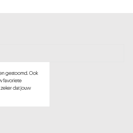
d en gestoomd. Ook
w favoriete
 zeker dat jouw