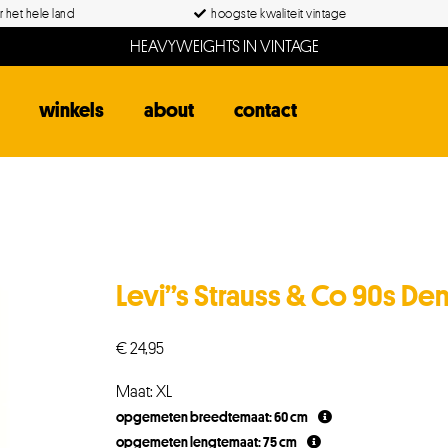
 het hele land
hoogste kwaliteit vintage
HEAVYWEIGHTS IN VINTAGE
winkels
about
contact
Levi”s Strauss & Co 90s D
€
24,95
Maat: XL
opgemeten breedtemaat: 60 cm
opgemeten lengtemaat: 75 cm