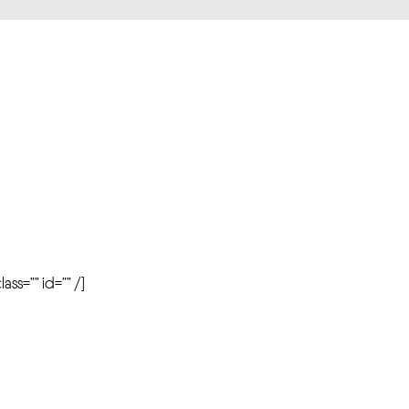
r
ass=”” id=”” /]