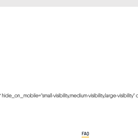
FRESH OFFERS IN YOUR INBOX
Weekly Newslette
de_on_mobile=”small-visibility,medium-visibility,large-visibility” cl
FAQ