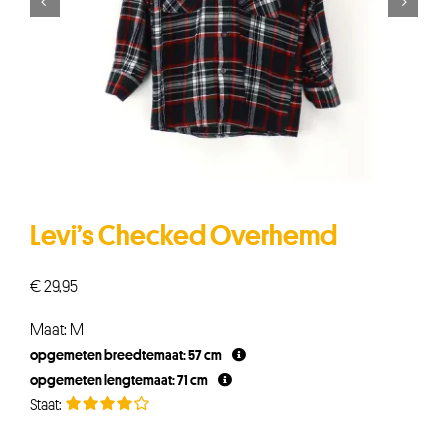


Levi’s Checked Overhemd
€
29,95
Maat: M
opgemeten breedtemaat: 57 cm
opgemeten lengtemaat: 71 cm