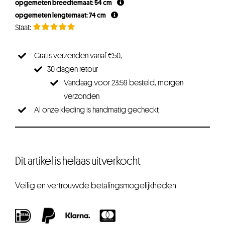
opgemeten breedtemaat: 54 cm
€24,95.
€22,45.
opgemeten lengtemaat: 74 cm
Gratis verzenden vanaf €50,-
30 dagen retour
Vandaag voor 23:59 besteld, morgen
verzonden
Al onze kleding is handmatig gecheckt
Dit artikel is helaas uitverkocht
Veilig en vertrouwde betalingsmogelijkheden