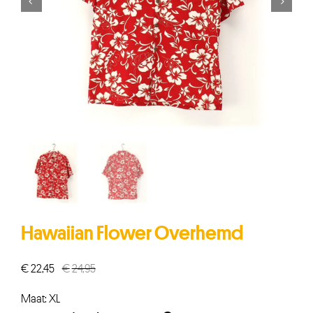


Hawaiian Flower Overhemd
€
22,45
€
24,95
Oorspronkelijke
Huidige
prijs
prijs
Maat: XL
was:
is: