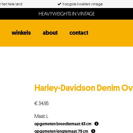
 het hele land
hoogste kwaliteit vintage
HEAVYWEIGHTS IN VINTAGE
winkels
about
contact
Harley-Davidson Denim O
€
34,95
Maat: L
opgemeten breedtemaat: 63 cm
opgemeten lengtemaat: 75 cm