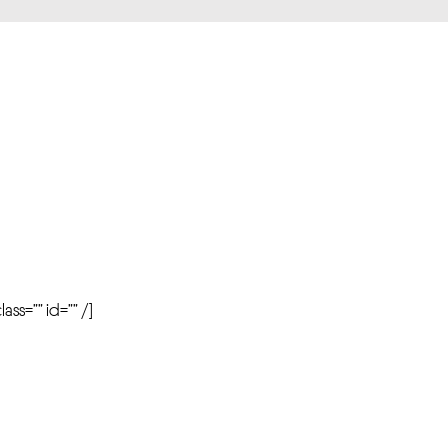
r
ass=”” id=”” /]