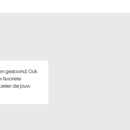
d en gestoomd. Ook
w favoriete
 zeker dat jouw