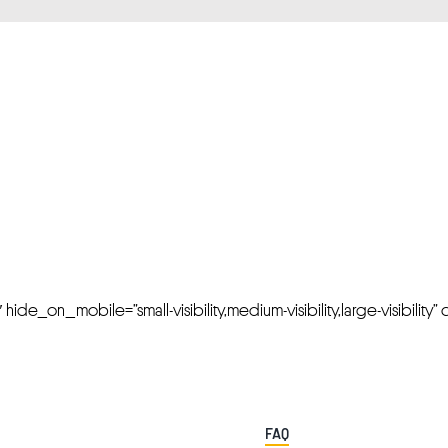
FRESH OFFERS IN YOUR INBOX
Weekly Newslette
de_on_mobile=”small-visibility,medium-visibility,large-visibility” cl
FAQ