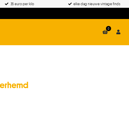
35 euro per kilo
elke dag nieuwe vintage finds
0
verhemd