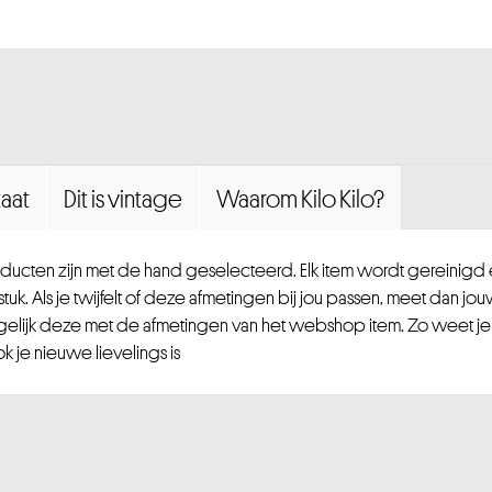
aat
Dit is vintage
Waarom Kilo Kilo?
ucten zijn met de hand geselecteerd. Elk item wordt gereinig
uk. Als je twijfelt of deze afmetingen bij jou passen, meet dan jou
gelijk deze met de afmetingen van het webshop item. Zo weet je
 je nieuwe lievelings is