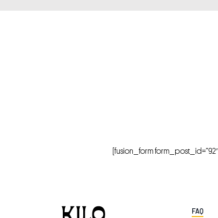
[fusion_form form_post_id=”92″ hi
FAQ