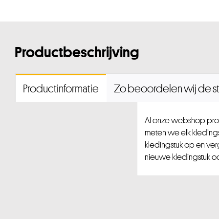
Productbeschrijving
Productinformatie
Zo beoordelen wij de st
Al onze webshop prod
meten we elk kledingst
kledingstuk op en ver
nieuwe kledingstuk ook