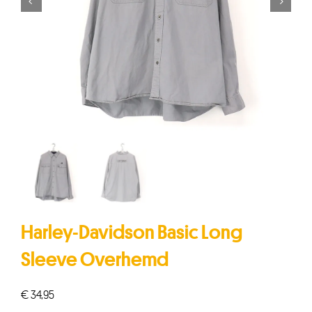


Harley-Davidson Basic Long
Sleeve Overhemd
€
34,95