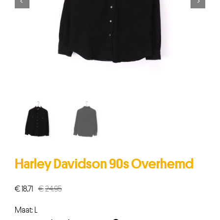


Harley Davidson 90s Overhemd
€
18,71
€
24,95
Oorspronkelijke
Huidige
prijs
prijs
Maat: L
was:
is: