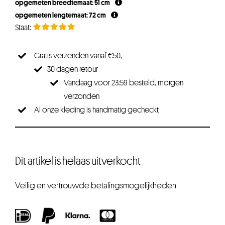
opgemeten breedtemaat: 51 cm
€24,95.
€18,71.
opgemeten lengtemaat: 72 cm
Gratis verzenden vanaf €50,-
30 dagen retour
Vandaag voor 23:59 besteld, morgen
verzonden
Al onze kleding is handmatig gecheckt
Dit artikel is helaas uitverkocht
Veilig en vertrouwde betalingsmogelijkheden