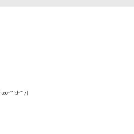
r
ass=”” id=”” /]