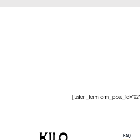
[fusion_form form_post_id=”92″ hi
FAQ