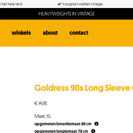
 het hele land
hoogste kwaliteit vintage
HEAVYWEIGHTS IN VINTAGE
winkels
about
contact
Goldress 90s Long Sleev
€
14,95
Maat: XL
opgemeten breedtemaat: 66 cm
opgemeten lengtemaat: 76 cm