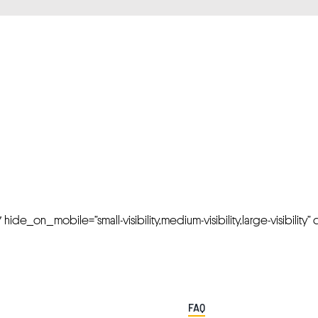
FRESH OFFERS IN YOUR INBOX
Weekly Newslette
de_on_mobile=”small-visibility,medium-visibility,large-visibility” cl
FAQ