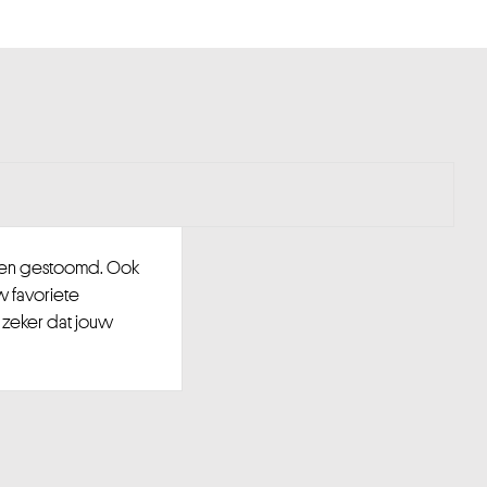
d en gestoomd. Ook
w favoriete
 zeker dat jouw