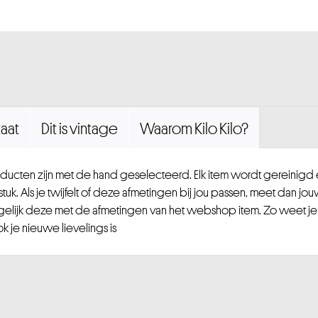
aat
Dit is vintage
Waarom Kilo Kilo?
ucten zijn met de hand geselecteerd. Elk item wordt gereinig
uk. Als je twijfelt of deze afmetingen bij jou passen, meet dan jou
gelijk deze met de afmetingen van het webshop item. Zo weet je
 je nieuwe lievelings is