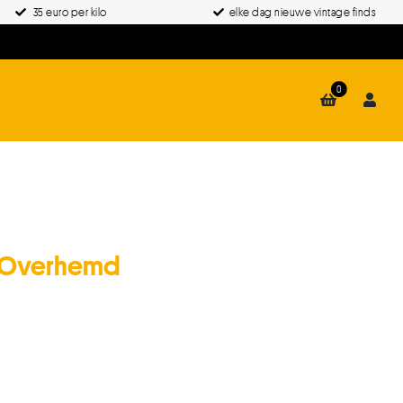
35 euro per kilo
elke dag nieuwe vintage finds
0
e Overhemd