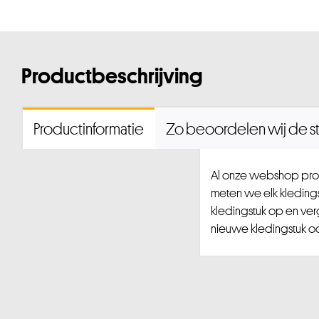
Productbeschrijving
Productinformatie
Zo beoordelen wij de st
Al onze webshop prod
meten we elk kledingst
kledingstuk op en ver
nieuwe kledingstuk ook