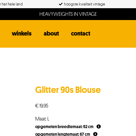
 het hele land
hoogste kwaliteit vintage
HEAVYWEIGHTS IN VINTAGE
winkels
about
contact
Glitter 90s Blouse
€
19,95
Maat: L
opgemeten breedtemaat: 52 cm
opgemeten lengtemaat: 67 cm