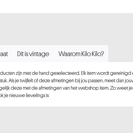
aat
Dit is vintage
Waarom Kilo Kilo?
ucten zijn met de hand geselecteerd. Elk item wordt gereinig
uk. Als je twijfelt of deze afmetingen bij jou passen, meet dan jou
gelijk deze met de afmetingen van het webshop item. Zo weet je
 je nieuwe lievelings is