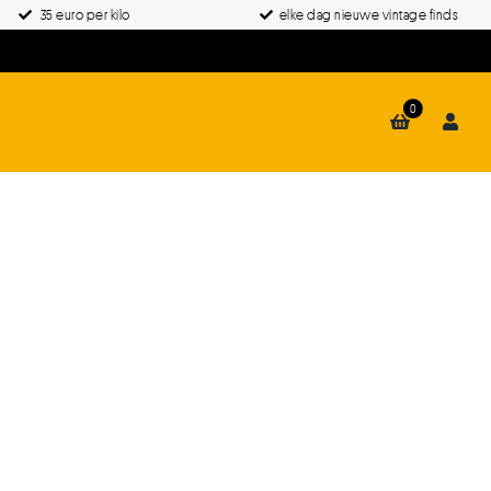
35 euro per kilo
elke dag nieuwe vintage finds
0