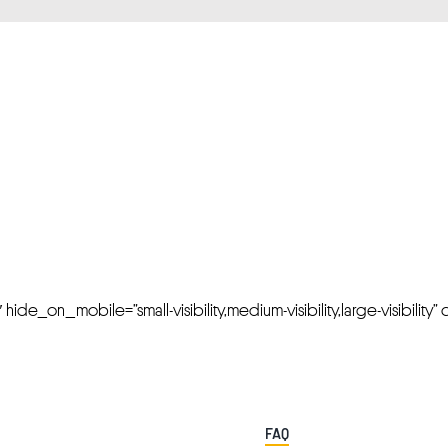
FRESH OFFERS IN YOUR INBOX
Weekly Newslette
de_on_mobile=”small-visibility,medium-visibility,large-visibility” cl
FAQ