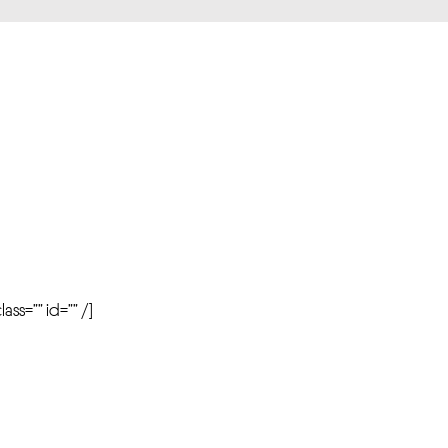
r
ass=”” id=”” /]