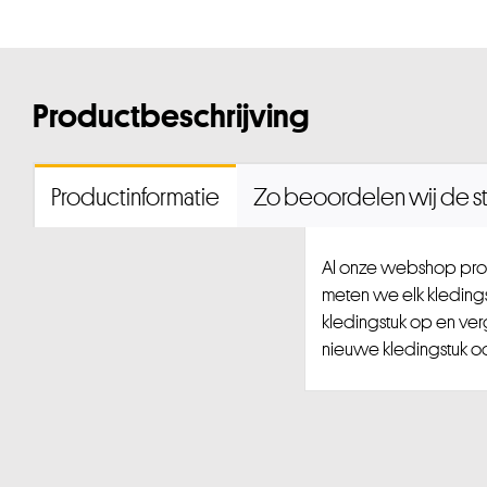
Productbeschrijving
Productinformatie
Zo beoordelen wij de st
Al onze webshop prod
meten we elk kledingst
kledingstuk op en ver
nieuwe kledingstuk ook