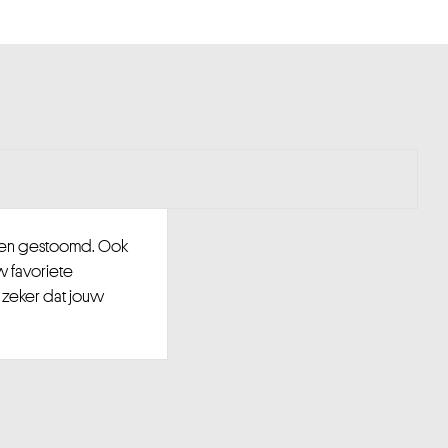
d en gestoomd. Ook
w favoriete
 zeker dat jouw