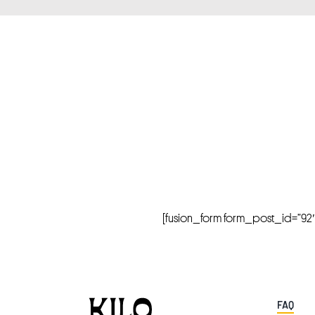
[fusion_form form_post_id=”92″ hi
FAQ