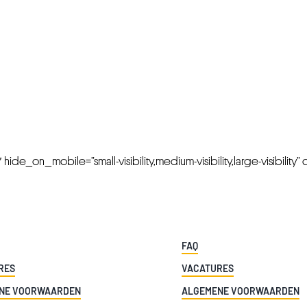
FRESH OFFERS IN YOUR INBOX
Weekly Newslette
de_on_mobile=”small-visibility,medium-visibility,large-visibility” cl
FAQ
RES
VACATURES
NE VOORWAARDEN
ALGEMENE VOORWAARDEN