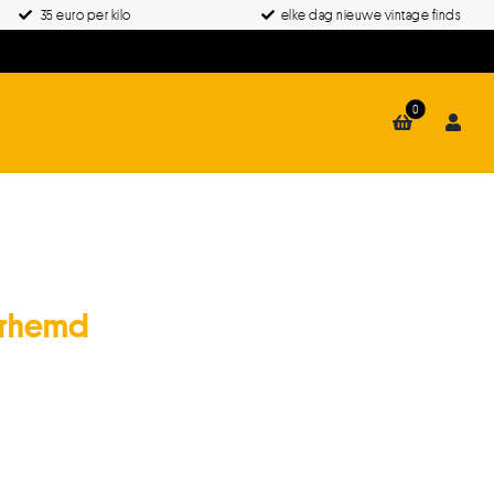
35 euro per kilo
elke dag nieuwe vintage finds
0
erhemd