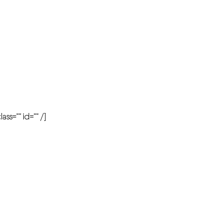
r
ass=”” id=”” /]