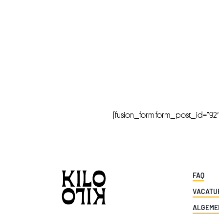
[fusion_form form_post_id=”92″ hi
FAQ
VACATU
ALGEME