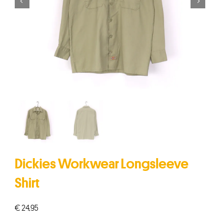


Dickies Workwear Longsleeve
Shirt
€
24,95