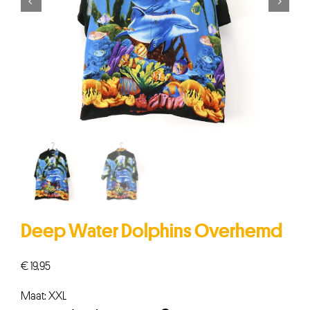


Deep Water Dolphins Overhemd
€
19,95
Maat: XXL