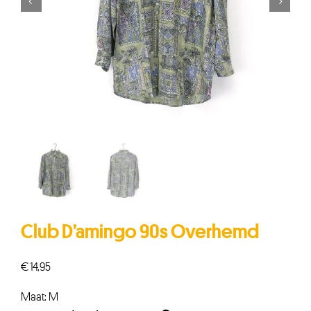


Club D’amingo 90s Overhemd
€
14,95
Maat: M