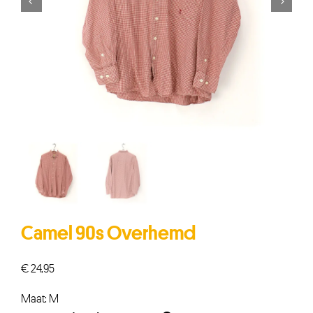


Camel 90s Overhemd
€
24,95
Maat: M