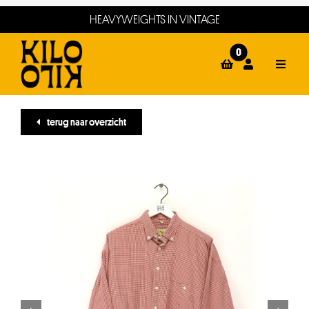
Ga
HEAVYWEIGHTS IN VINTAGE
naar
inhoud
0
Toggle
Naviga
home
terug naar overzicht
webshop
events
winkels
about
contact