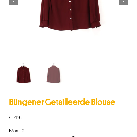


Büngener Getailleerde Blouse
€
14,95
Maat: XL