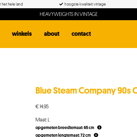
 het hele land
hoogste kwaliteit vintage
HEAVYWEIGHTS IN VINTAGE
winkels
about
contact
Blue Steam Company 90s
€
14,95
Maat: L
opgemeten breedtemaat: 65 cm
opgemeten lengtemaat: 72 cm