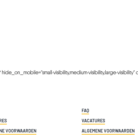
FRESH OFFERS IN YOUR INBOX
Weekly Newslette
de_on_mobile=”small-visibility,medium-visibility,large-visibility” cl
FAQ
RES
VACATURES
NE VOORWAARDEN
ALGEMENE VOORWAARDEN