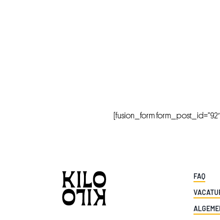
[fusion_form form_post_id=”92″ hi
FAQ
VACATU
ALGEME