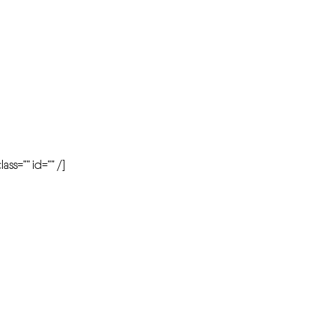
r
ass=”” id=”” /]