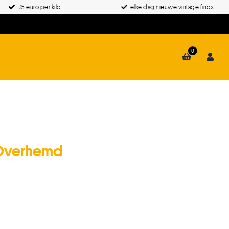
35 euro per kilo
elke dag nieuwe vintage finds
0
 Overhemd