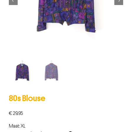


80s Blouse
€
29,95
Maat: XL