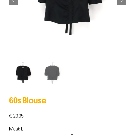


60s Blouse
€
29,95
Maat: L