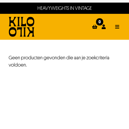
Ga
HEAVYWEIGHTS IN VINTAGE
naar
inhoud
0
Toggle
Naviga
home
webshop
Geen producten gevonden die aan je zoekcriteria
voldoen.
events
winkels
about
contact