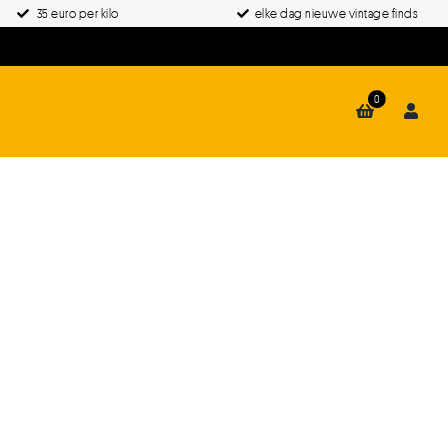
35 euro per kilo
elke dag nieuwe vintage finds
0