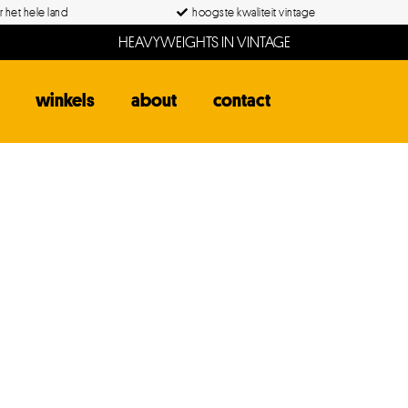
 het hele land
hoogste kwaliteit vintage
HEAVYWEIGHTS IN VINTAGE
winkels
about
contact