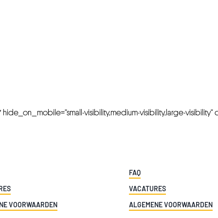
FRESH OFFERS IN YOUR INBOX
Weekly Newslette
de_on_mobile=”small-visibility,medium-visibility,large-visibility” cl
FAQ
RES
VACATURES
NE VOORWAARDEN
ALGEMENE VOORWAARDEN