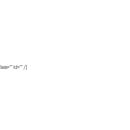
r
ass=”” id=”” /]