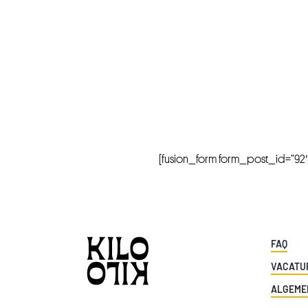
[fusion_form form_post_id=”92″ hi
FAQ
VACATU
ALGEME