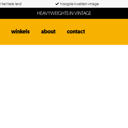
 het hele land
hoogste kwaliteit vintage
HEAVYWEIGHTS IN VINTAGE
winkels
about
contact