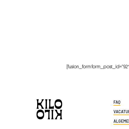
[fusion_form form_post_id=”92″ hi
FAQ
VACATU
ALGEME