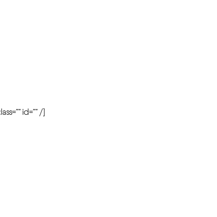
r
ass=”” id=”” /]