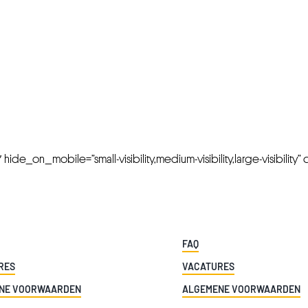
FRESH OFFERS IN YOUR INBOX
Weekly Newslette
de_on_mobile=”small-visibility,medium-visibility,large-visibility” cl
FAQ
RES
VACATURES
NE VOORWAARDEN
ALGEMENE VOORWAARDEN