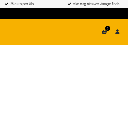
35 euro per kilo
elke dag nieuwe vintage finds
0