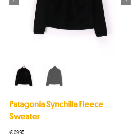


Patagonia Synchilla Fleece
Sweater
€
69,95