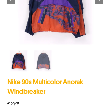


Nike 90s Multicolor Anorak
Windbreaker
€
29,95