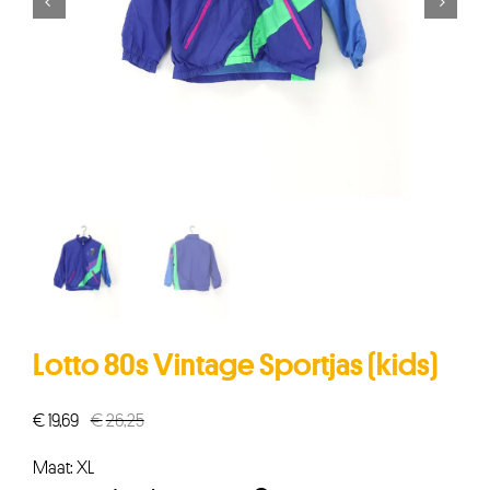


Lotto 80s Vintage Sportjas (kids)
€
19,69
€
26,25
Oorspronkelijke
Huidige
prijs
prijs
Maat: XL
was:
is: