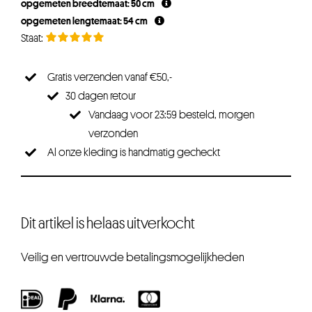
opgemeten breedtemaat: 50 cm
€26,25.
€19,69.
opgemeten lengtemaat: 54 cm
Gratis verzenden vanaf €50,-
30 dagen retour
Vandaag voor 23:59 besteld, morgen
verzonden
Al onze kleding is handmatig gecheckt
Dit artikel is helaas uitverkocht
Veilig en vertrouwde betalingsmogelijkheden