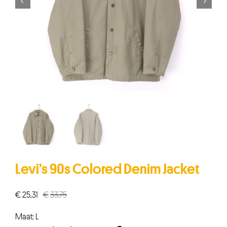


Levi’s 90s Colored Denim Jacket
€
25,31
€
33,75
Oorspronkelijke
Huidige
prijs
prijs
Maat: L
was:
is: