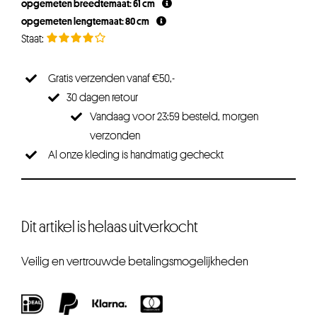
opgemeten breedtemaat: 61 cm
€33,75.
€25,31.
opgemeten lengtemaat: 80 cm
Gratis verzenden vanaf €50,-
30 dagen retour
Vandaag voor 23:59 besteld, morgen
verzonden
Al onze kleding is handmatig gecheckt
Dit artikel is helaas uitverkocht
Veilig en vertrouwde betalingsmogelijkheden