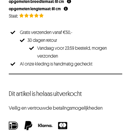
opgemeten breedtemaat: 61 cm
€34,95.
€31,45.
opgemeten lengtemaat: 81 cm
Gratis verzenden vanaf €50,-
30 dagen retour
Vandaag voor 23:59 besteld, morgen
verzonden
Al onze kleding is handmatig gecheckt
Dit artikel is helaas uitverkocht
Veilig en vertrouwde betalingsmogelijkheden