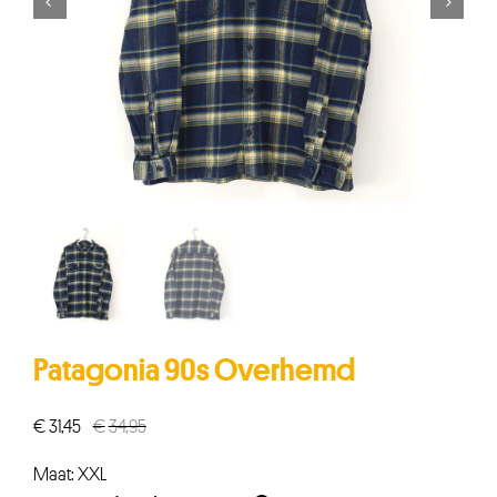


Patagonia 90s Overhemd
€
31,45
€
34,95
Oorspronkelijke
Huidige
prijs
prijs
Maat: XXL
was:
is: