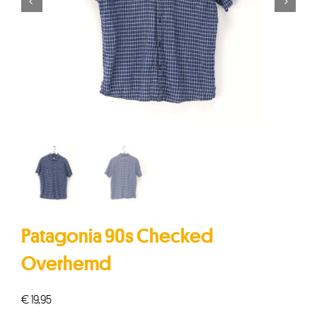


Patagonia 90s Checked
Overhemd
€
19,95