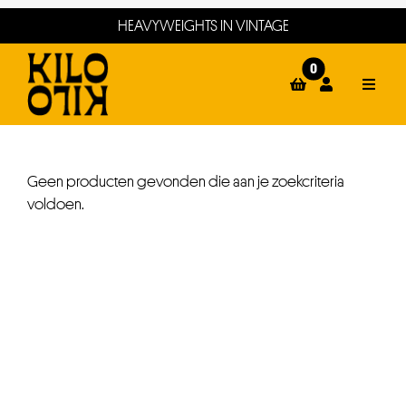
Ga
HEAVYWEIGHTS IN VINTAGE
naar
inhoud
0
Toggle
Naviga
home
webshop
Geen producten gevonden die aan je zoekcriteria
voldoen.
events
winkels
about
contact