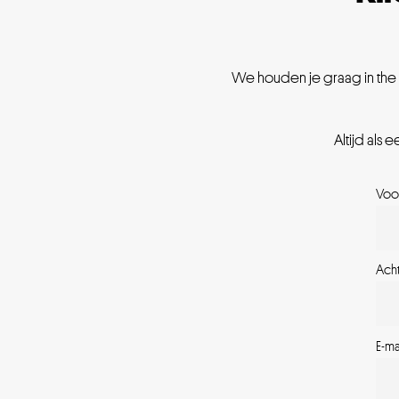
We houden je graag in the l
Altijd als 
Voo
Ach
E-ma