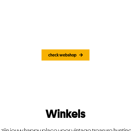
check webshop
Winkels
s zijn jouw happy place voor vintage treasure hunting