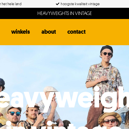
 het hele land
hoogste kwaliteit vintage
HEAVYWEIGHTS IN VINTAGE
winkels
about
contact
eavyweigh