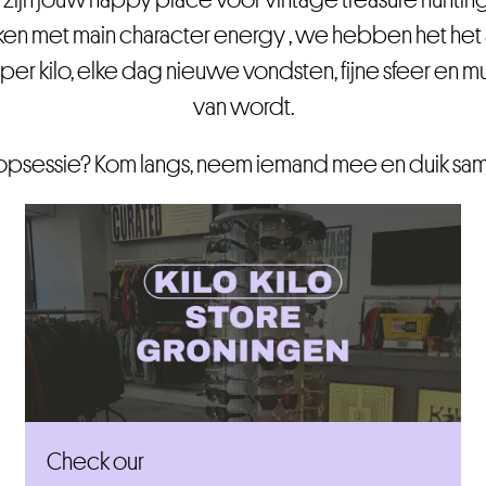
rken met main character energy , we hebben het het 
per kilo, elke dag nieuwe vondsten, fijne sfeer en muz
van wordt.
shopsessie? Kom langs, neem iemand mee en duik sam
Check our