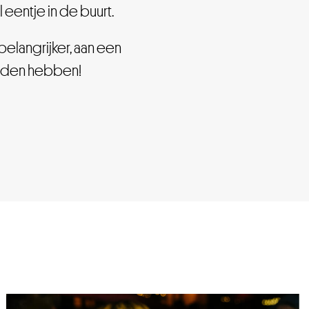
l eentje in de buurt.
elangrijker, aan een
bieden hebben!