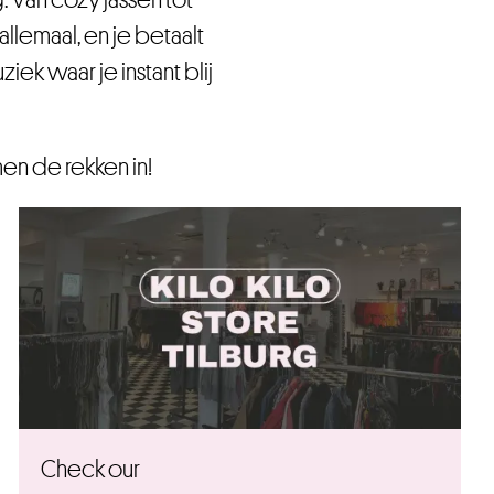
allemaal, e
n je betaalt
iek waar je instant blij
en de rekken in!
Check our