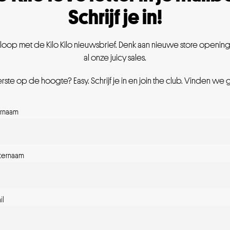
Schrijf je in!
oop met de Kilo Kilo nieuwsbrief. Denk aan nieuwe store openings,
al onze juicy sales.
eerste op de hoogte? Easy. Schrijf je in en join the club. Vinden we 
rnaam
ternaam
il