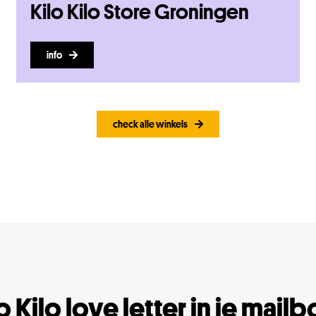
Kilo Kilo Store Groningen
info
check alle winkels
o Kilo love letter in je mail