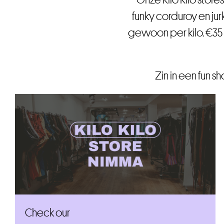
funky corduroy en ju
gewoon
per kilo.
€35 
Zin in een fun 
Check our