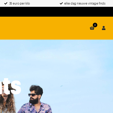
35 euro per kilo
elke dag nieuwe vintage finds
0
ts